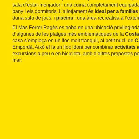
sala d’estar-menjador i una cuina completament equipad
bany i els dormitoris. L’allotjament és
ideal per a famílie
duna sala de jocs, i
piscina
i una àrea recreativa a l’exte
El Mas Ferrer Pagès es troba en una ubicació privilegiad
d’algunes de les platges més emblemàtiques de la
Costa
casa s’emplaça en un lloc molt tranquil, al petit nucli de
C
Empordà. Això el fa un lloc idoni per combinar
activitats 
excursions a peu o en bicicleta, amb d’altres propostes per 
mar.