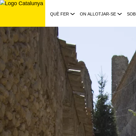
Saltar
al
QUÈ FER
ON ALLOTJAR-SE
SOB
contingut