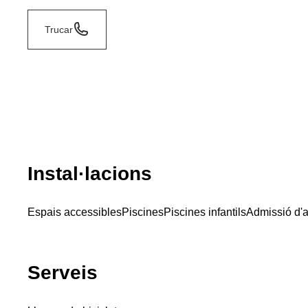
Trucar
Instal·lacions
Espais accessibles
Piscines
Piscines infantils
Admissió d'
Serveis