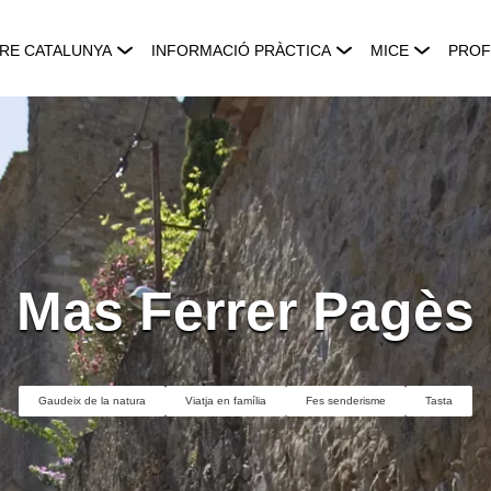
RE CATALUNYA
INFORMACIÓ PRÀCTICA
MICE
PROF
Mas Ferrer Pagès
Gaudeix de la natura
Viatja en família
Fes senderisme
Tasta