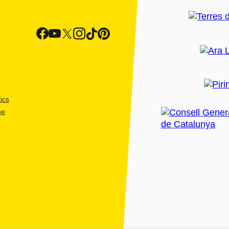
ics
me