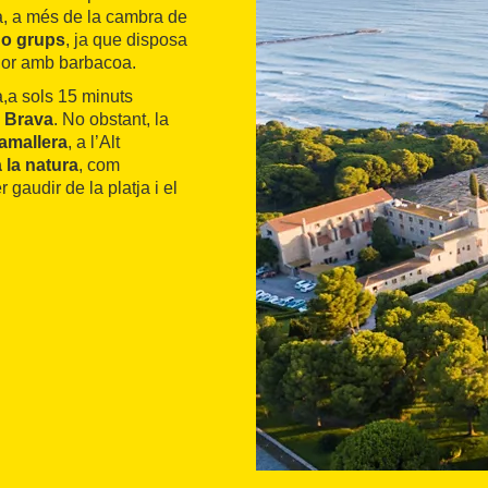
a, a més de la cambra de
s o grups
, ja que disposa
rior amb barbacoa.
a,a sols 15 minuts
 Brava
. No obstant, la
amallera
, a l’Alt
a la natura
, com
gaudir de la platja i el