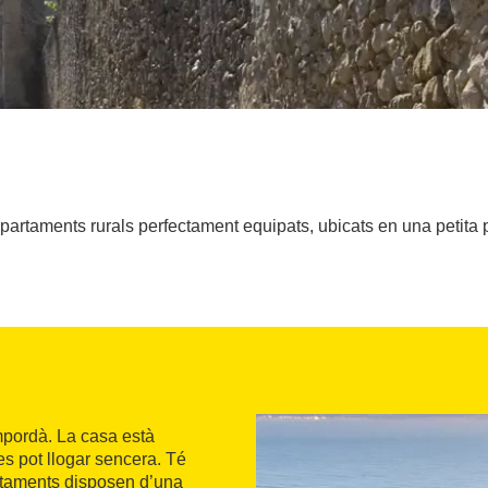
apartaments rurals perfectament equipats, ubicats en una petita 
pordà. La casa està
s pot llogar sencera. Té
artaments disposen d’una