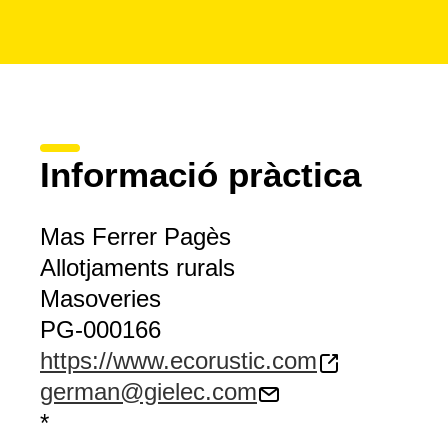
Informació pràctica
Mas Ferrer Pagès
Allotjaments rurals
Masoveries
PG-000166
https://www.ecorustic.com
german@gielec.com
*