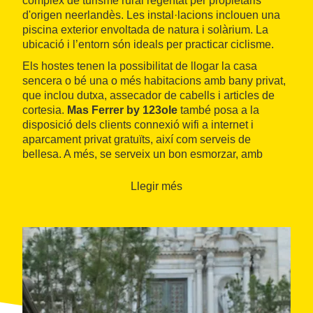
complex de turisme rural regentat per propietaris
d'origen neerlandès. Les instal·lacions inclouen una
piscina exterior envoltada de natura i solàrium. La
ubicació i l’entorn són ideals per practicar ciclisme.
Els hostes tenen la possibilitat de llogar la casa
sencera o bé una o més habitacions amb bany privat,
que inclou dutxa, assecador de cabells i articles de
cortesia.
Mas Ferrer by 123ole
també posa a la
disposició dels clients connexió wifi a internet i
aparcament privat gratuïts, així com serveis de
bellesa. A més, se serveix un bon esmorzar, amb
l'opció de convertir-lo en vegetarià o sense gluten,
segons les necessitats i preferències de cadascú.
Llegir més