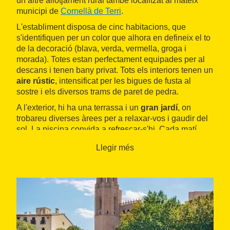
un altre allotjament rural també localitzat al mateix
municipi de
Cornellà de Terri
.
L'establiment disposa de cinc habitacions, que
s'identifiquen per un color que alhora en defineix el to
de la decoració (blava, verda, vermella, groga i
morada). Totes estan perfectament equipades per al
descans i tenen bany privat. Tots els interiors tenen un
aire rústic
, intensificat per les bigues de fusta al
sostre i els diversos trams de paret de pedra.
A l'exterior, hi ha una terrassa i un
gran jardí
, on
trobareu diverses àrees per a relaxar-vos i gaudir del
sol. La piscina convida a refrescar-s'hi. Cada matí,
l'esmorzar se serveix a la terrassa.
Llegir més
Els voltants ofereixen una gran quantitat d'atractius
per als visitants. L'
estany de Banyoles
i les ciutats de
Girona
i
Figueres
estan molt a prop, així com les
platges de la
Costa Brava
.