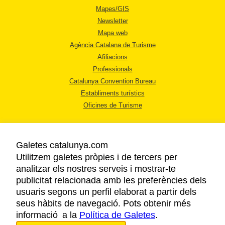
Mapes/GIS
Newsletter
Mapa web
Agència Catalana de Turisme
Afiliacions
Professionals
Catalunya Convention Bureau
Establiments turístics
Oficines de Turisme
Galetes catalunya.com
Utilitzem galetes pròpies i de tercers per
analitzar els nostres serveis i mostrar-te
AVÍS LEGAL
publicitat relacionada amb les preferències dels
POLÍTICA DE PRIVACITAT
usuaris segons un perfil elaborat a partir dels
COOKIES
seus hàbits de navegació. Pots obtenir més
informació a la
Política de Galetes
ACCESSIBILITAT
.