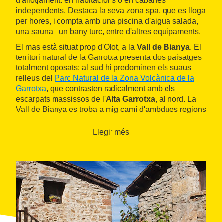
d'allotjament: en habitacions o en cabanes
independents. Destaca la seva zona spa, que es lloga
per hores, i compta amb una piscina d'aigua salada,
una sauna i un bany turc, entre d'altres equipaments.
El mas està situat prop d'Olot, a la
Vall de Bianya
. El
territori natural de la Garrotxa presenta dos paisatges
totalment oposats: al sud hi predominen els suaus
relleus del
Parc Natural de la Zona Volcànica de la
Garrotxa
, que contrasten radicalment amb els
escarpats massissos de l'
Alta Garrotxa
, al nord. La
Vall de Bianya es troba a mig camí d'ambdues regions
i és una zona molt bonica, formada per prats, petits
rierols i boscos d'alzines, roures i faigs.
Llegir més