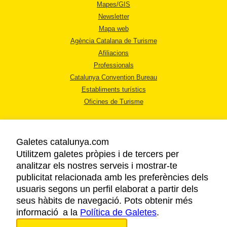
Mapes/GIS
Newsletter
Mapa web
Agència Catalana de Turisme
Afiliacions
Professionals
Catalunya Convention Bureau
Establiments turístics
Oficines de Turisme
Galetes catalunya.com
Utilitzem galetes pròpies i de tercers per
analitzar els nostres serveis i mostrar-te
AVÍS LEGAL
publicitat relacionada amb les preferències dels
POLÍTICA DE PRIVACITAT
usuaris segons un perfil elaborat a partir dels
COOKIES
seus hàbits de navegació. Pots obtenir més
informació a la
Política de Galetes
ACCESSIBILITAT
.