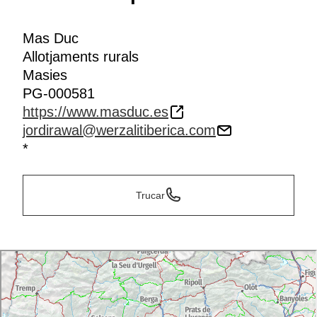
Mas Duc
Allotjaments rurals
Masies
PG-000581
https://www.masduc.es
jordirawal@werzalitiberica.com
*
Trucar