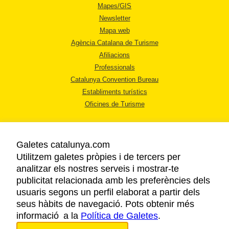
Mapes/GIS
Newsletter
Mapa web
Agència Catalana de Turisme
Afiliacions
Professionals
Catalunya Convention Bureau
Establiments turístics
Oficines de Turisme
Galetes catalunya.com
Utilitzem galetes pròpies i de tercers per
analitzar els nostres serveis i mostrar-te
AVÍS LEGAL
publicitat relacionada amb les preferències dels
POLÍTICA DE PRIVACITAT
usuaris segons un perfil elaborat a partir dels
COOKIES
seus hàbits de navegació. Pots obtenir més
informació a la
Política de Galetes
ACCESSIBILITAT
.