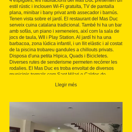
4 espigues, les habitacions del Mas Duc presenten un
estil rústic i inclouen Wi-Fi gratuïta, TV de pantalla
plana, minibar i bany privat amb assecador i barnús.
Tenen vista sobre el jardí. El restaurant del Mas Duc
serveix cuina catalana tradicional. També hi ha un bar
amb sofàs, un piano i xemeneies, així com la sala de
jocs de taula, WII i Play Station. Al jardí hi ha una
barbacoa, zona lúdica infantil, i un llit elàstic i al costat
de la piscina trobareu gandules a chillouts privats.
Disposa d'una petita Hipica, Quads i Bicicletes.
Diverses rutes de senderisme permeten recórrer les
rodalies. El Mas Duc es troba envoltat de diversos
municipis termals com Sant Hilari o Caldes de
Malavella i a tan sols 10 minuts del centre termal
Llegir més
Magma. Així mateix, és a 15 minuts amb cotxe de
l'aeroport de Barcelona-Girona ia poc més d'1 hora
amb cotxe del centre de Barcelona. Les platges de la
Costa Brava són a 30 minuts amb cotxe.