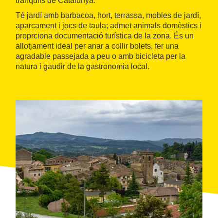
tranquils de Catalunya.
Té jardí amb barbacoa, hort, terrassa, mobles de jardí,
aparcament i jocs de taula; admet animals domèstics i
proprciona documentació turística de la zona. És un
allotjament ideal per anar a collir bolets, fer una
agradable passejada a peu o amb bicicleta per la
natura i gaudir de la gastronomia local.