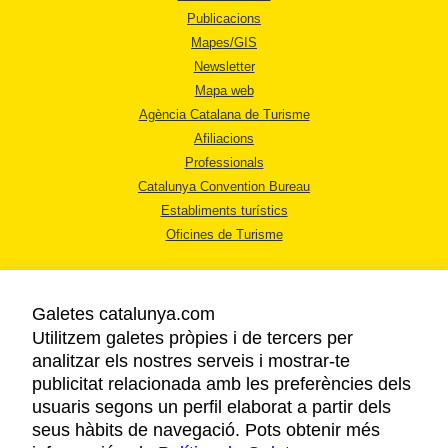
Publicacions
Mapes/GIS
Newsletter
Mapa web
Agència Catalana de Turisme
Afiliacions
Professionals
Catalunya Convention Bureau
Establiments turístics
Oficines de Turisme
Galetes catalunya.com
Utilitzem galetes pròpies i de tercers per
analitzar els nostres serveis i mostrar-te
AVÍS LEGAL
publicitat relacionada amb les preferències dels
POLÍTICA DE PRIVACITAT
usuaris segons un perfil elaborat a partir dels
COOKIES
seus hàbits de navegació. Pots obtenir més