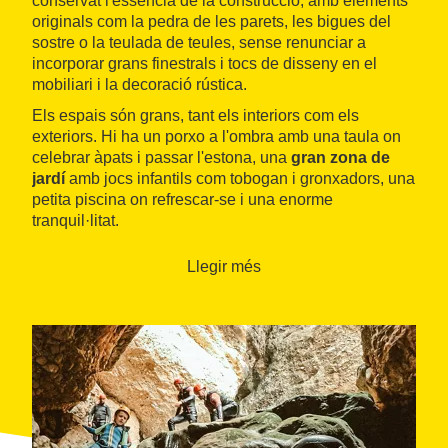
conservat l'essència de la construcció, amb elements
originals com la pedra de les parets, les bigues del
sostre o la teulada de teules, sense renunciar a
incorporar grans finestrals i tocs de disseny en el
mobiliari i la decoració rústica.
Els espais són grans, tant els interiors com els
exteriors. Hi ha un porxo a l'ombra amb una taula on
celebrar àpats i passar l'estona, una
gran zona de
jardí
amb jocs infantils com tobogan i gronxadors, una
petita piscina on refrescar-se i una enorme
tranquil·litat.
L'establiment està situat gairebé als peus del
massís
Llegir més
dels Ports
i a uns 10 minuts en cotxe dels nuclis de
Roquetes
i
Tortosa
.
Amposta
i el
delta de l'Ebre
estan
a uns 20 minuts.