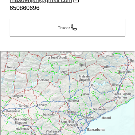
masdenjan@gmail.com
650860696
Trucar