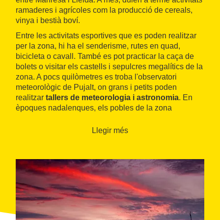
ramaderes i agrícoles com la producció de cereals,
vinya i bestià boví.
Entre les activitats esportives que es poden realitzar
per la zona, hi ha el senderisme, rutes en quad,
bicicleta o cavall. També es pot practicar la caça de
bolets o visitar els castells i sepulcres megalítics de la
zona. A pocs quilòmetres es troba l'observatori
meteorològic de Pujalt, on grans i petits poden
realitzar
tallers de meteorologia i astronomia
. En
èpoques nadalenques, els pobles de la zona
organitzen representacions de pessebres vivents.
Llegir més