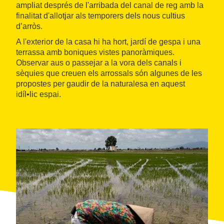
ampliat després de l'arribada del canal de reg amb la
finalitat d'allotjar als temporers dels nous cultius
d’arròs.
A l'exterior de la casa hi ha hort, jardí de gespa i una
terrassa amb boniques vistes panoràmiques.
Observar aus o passejar a la vora dels canals i
sèquies que creuen els arrossals són algunes de les
propostes per gaudir de la naturalesa en aquest
idíl•lic espai.