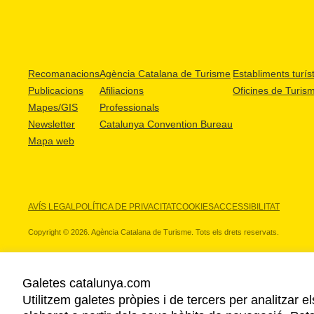
Recomanacions
Agència Catalana de Turisme
Establiments turíst
Publicacions
Afiliacions
Oficines de Turis
Mapes/GIS
Professionals
Newsletter
Catalunya Convention Bureau
Mapa web
AVÍS LEGAL
POLÍTICA DE PRIVACITAT
COOKIES
ACCESSIBILITAT
Copyright © 2026. Agència Catalana de Turisme. Tots els drets reservats.
Galetes catalunya.com
Utilitzem galetes pròpies i de tercers per analitzar e
ELS NOSTRES PARTNERS