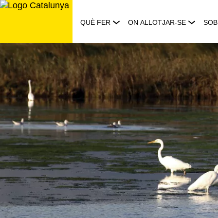
Saltar
al
QUÈ FER
ON ALLOTJAR-SE
SOB
contingut