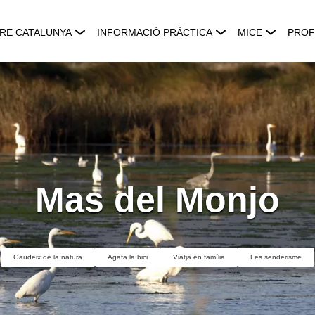
RE CATALUNYA
INFORMACIÓ PRÀCTICA
MICE
PROF
Mas del Monjo
Gaudeix de la natura
Agafa la bici
Viatja en família
Fes senderisme