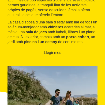
acull més de 300 espècies d'ocells. La seva ubicació
permet gaudir de la tranquil·litat de les activitats
pròpies de pagès, sense descuidar l’àmplia oferta
cultural i d’oci que ofereix l’entorn.
La casa disposa d’una sala d'estar amb llar de foc i un
solàrium-menjador amb
vidrieres
acarades al mar, a
més d’una
sala de jocs
amb futbolí, llibres i un piano
de cua. A l’exterior, compta amb un
porxo cobert
, un
jardí amb
piscina i un estany
de cent metres.
Disposa de suites amb tres espais (sala d'estar,
dormitori i bany) i habitacions dobles àmplies,
Llegir més
lluminoses i amb bany propi.