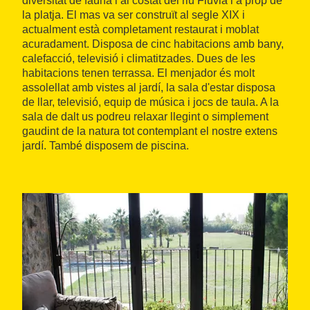
diversitat de fauna i al costat del riu Fluvià i a prop de
la platja. El mas va ser construït al segle XIX i
actualment està completament restaurat i moblat
acuradament. Disposa de cinc habitacions amb bany,
calefacció, televisió i climatitzades. Dues de les
habitacions tenen terrassa. El menjador és molt
assolellat amb vistes al jardí, la sala d'estar disposa
de llar, televisió, equip de música i jocs de taula. A la
sala de dalt us podreu relaxar llegint o simplement
gaudint de la natura tot contemplant el nostre extens
jardí. També disposem de piscina.