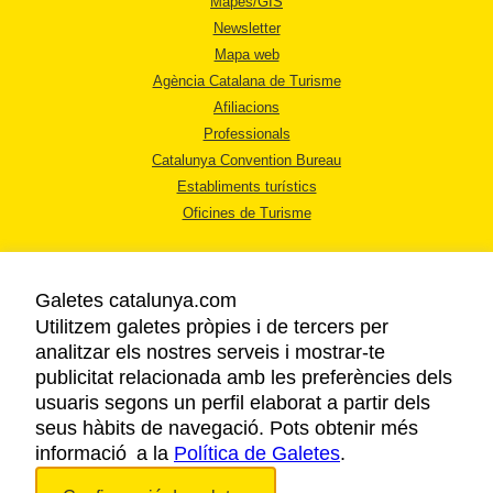
Mapes/GIS
Newsletter
Mapa web
Agència Catalana de Turisme
Afiliacions
Professionals
Catalunya Convention Bureau
Establiments turístics
Oficines de Turisme
Galetes catalunya.com
Utilitzem galetes pròpies i de tercers per
analitzar els nostres serveis i mostrar-te
AVÍS LEGAL
publicitat relacionada amb les preferències dels
POLÍTICA DE PRIVACITAT
usuaris segons un perfil elaborat a partir dels
COOKIES
seus hàbits de navegació. Pots obtenir més
informació a la
Política de Galetes
ACCESSIBILITAT
.