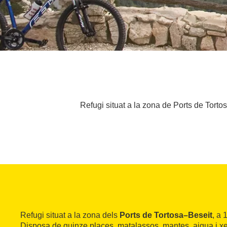
Refugi situat a la zona de Ports de Tort
Refugi situat a la zona dels
Ports de Tortosa–Beseit
, a 
Disposa de quinze places, matalassos, mantes, aigua i x