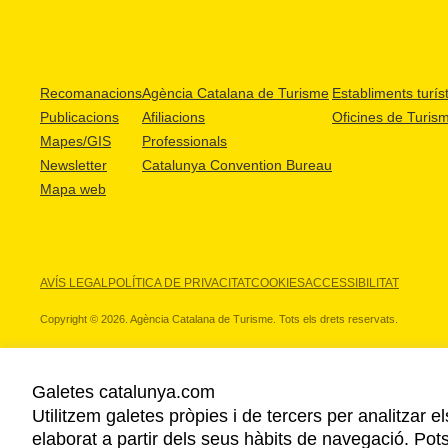
Recomanacions
Agència Catalana de Turisme
Establiments turíst
Publicacions
Afiliacions
Oficines de Turis
Mapes/GIS
Professionals
Newsletter
Catalunya Convention Bureau
Mapa web
AVÍS LEGAL
POLÍTICA DE PRIVACITAT
COOKIES
ACCESSIBILITAT
Copyright © 2026. Agència Catalana de Turisme. Tots els drets reservats.
Galetes catalunya.com
Utilitzem galetes pròpies i de tercers per analitzar e
ELS NOSTRES PARTNERS
elaborat a partir dels seus hàbits de navegació. Pot