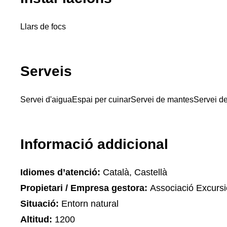
Llars de focs
Serveis
Servei d'aigua
Espai per cuinar
Servei de mantes
Servei d
Informació addicional
Idiomes d’atenció:
Català, Castellà
Propietari / Empresa gestora:
Associació Excursi
Situació:
Entorn natural
Altitud:
1200