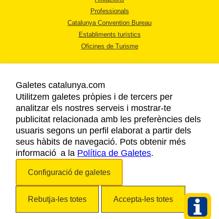
Professionals
Catalunya Convention Bureau
Establiments turístics
Oficines de Turisme
Galetes catalunya.com
Utilitzem galetes pròpies i de tercers per
analitzar els nostres serveis i mostrar-te
AVÍS LEGAL
publicitat relacionada amb les preferències dels
POLÍTICA DE PRIVACITAT
usuaris segons un perfil elaborat a partir dels
COOKIES
seus hàbits de navegació. Pots obtenir més
informació a la
Política de Galetes
ACCESSIBILITAT
.
Configuració de galetes
Copyright © 2026. Agència Catalana de Turisme. Tots els drets reservats.
Rebutja-les totes
Accepta-les totes