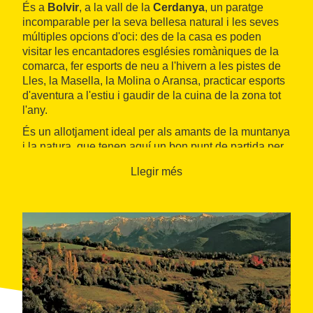
És a
Bolvir
, a la vall de la
Cerdanya
, un paratge
incomparable per la seva bellesa natural i les seves
múltiples opcions d'oci: des de la casa es poden
visitar les encantadores esglésies romàniques de la
comarca, fer esports de neu a l'hivern a les pistes de
Lles, la Masella, la Molina o Aransa, practicar esports
d'aventura a l'estiu i gaudir de la cuina de la zona tot
l'any.
És un allotjament ideal per als amants de la muntanya
i la natura, que tenen aquí un bon punt de partida per
fer excursions pels
Pirineus
o el
Parc Natural Cadí-
Llegir més
Moixeró
.