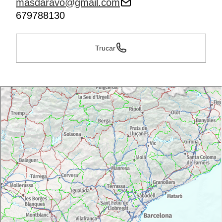
masdaravo@gmail.com
679788130
Trucar