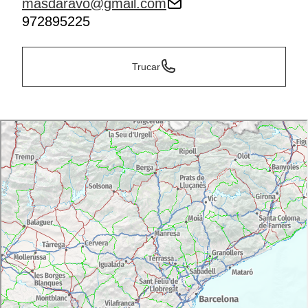
masdaravo@gmail.com
972895225
Trucar