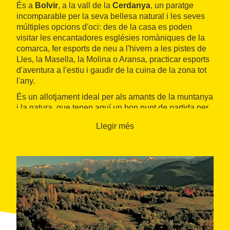
És a
Bolvir
, a la vall de la
Cerdanya
, un paratge
incomparable per la seva bellesa natural i les seves
múltiples opcions d'oci: des de la casa es poden
visitar les encantadores esglésies romàniques de la
comarca, fer esports de neu a l'hivern a les pistes de
Lles, la Masella, la Molina o Aransa, practicar esports
d'aventura a l'estiu i gaudir de la cuina de la zona tot
l'any.
És un allotjament ideal per als amants de la muntanya
i la natura, que tenen aquí un bon punt de partida per
fer excursions pels
Pirineus
o el
Parc Natural Cadí-
Llegir més
Moixeró
.