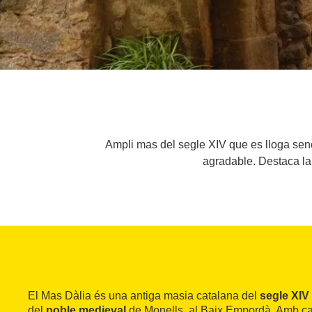
Ampli mas del segle XIV que es lloga sen
agradable. Destaca la l
El Mas Dàlia és una antiga masia catalana del
segle XIV
del
poble medieval
de Monells, al Baix Empordà. Amb ca