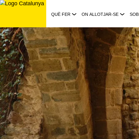
Saltar
al
QUÈ FER
ON ALLOTJAR-SE
SOB
contingut