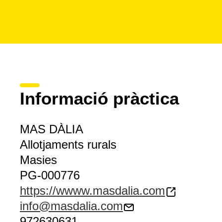
Informació pràctica
MAS DÀLIA
Allotjaments rurals
Masies
PG-000776
https://wwww.masdalia.com
info@masdalia.com
972630631