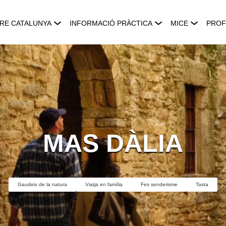
RE CATALUNYA
INFORMACIÓ PRÀCTICA
MICE
PROF
MAS DÀLIA
Gaudeix de la natura
Viatja en família
Fes senderisme
Tasta