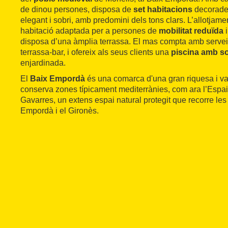
de dinou persones, disposa de
set habitacions
decorades
elegant i sobri, amb predomini dels tons clars. L’allotjam
habitació adaptada per a persones de
mobilitat reduïda
i
disposa d’una àmplia terrassa. El mas compta amb serve
terrassa-bar, i ofereix als seus clients una
piscina amb s
enjardinada.
El
Baix Empordà
és una comarca d'una gran riquesa i var
conserva zones típicament mediterrànies, com ara l’Espai
Gavarres, un extens espai natural protegit que recorre le
Empordà i el Gironès.