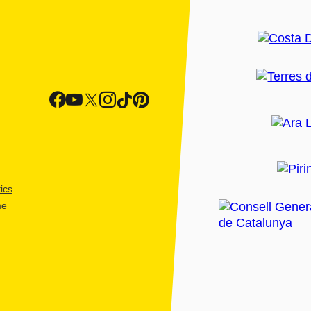
ics
me