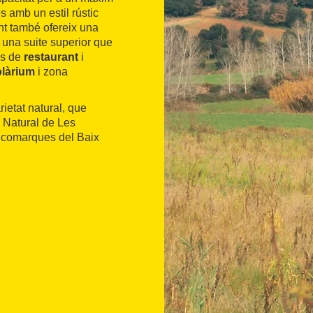
 amb un estil rústic
ent també ofereix una
 una suite superior que
is de
restaurant
i
olàrium
i zona
ietat natural, que
 Natural de Les
s comarques del Baix