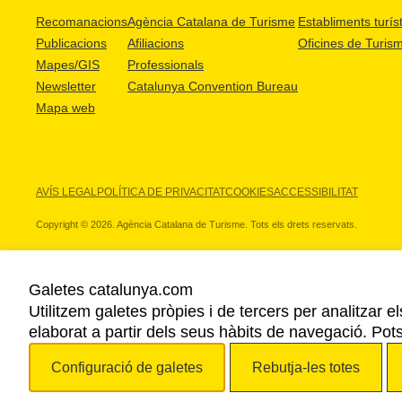
Recomanacions
Agència Catalana de Turisme
Establiments turíst
Publicacions
Afiliacions
Oficines de Turis
Mapes/GIS
Professionals
Newsletter
Catalunya Convention Bureau
Mapa web
AVÍS LEGAL
POLÍTICA DE PRIVACITAT
COOKIES
ACCESSIBILITAT
Copyright © 2026. Agència Catalana de Turisme. Tots els drets reservats.
Galetes catalunya.com
Utilitzem galetes pròpies i de tercers per analitzar e
ELS NOSTRES PARTNERS
elaborat a partir dels seus hàbits de navegació. Pot
Configuració de galetes
Rebutja-les totes