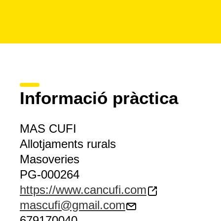
Informació pràctica
MAS CUFI
Allotjaments rurals
Masoveries
PG-000264
https://www.cancufi.com
mascufi@gmail.com
679170040