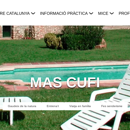
RE CATALUNYA
INFORMACIÓ PRÀCTICA
MICE
PROF
MAS CUFI
Gaudeix de la natura
Entrena't
Viatja en família
Fes senderisme