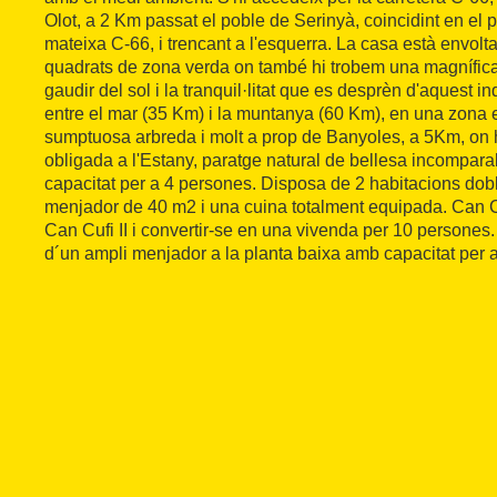
Olot, a 2 Km passat el poble de Serinyà, coincidint en el p
mateixa C-66, i trencant a l'esquerra. La casa està envol
quadrats de zona verda on també hi trobem una magnífic
gaudir del sol i la tranquil·litat que es desprèn d'aquest i
entre el mar (35 Km) i la muntanya (60 Km), en una zona 
sumptuosa arbreda i molt a prop de Banyoles, a 5Km, on h
obligada a l'Estany, paratge natural de bellesa incomparab
capacitat per a 4 persones. Disposa de 2 habitacions do
menjador de 40 m2 i una cuina totalment equipada. Can Cu
Can Cufi II i convertir-se en una vivenda per 10 persone
d´un ampli menjador a la planta baixa amb capacitat per 