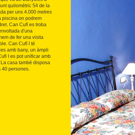
unt quilomètric 54 de la
tada per uns 4.000 metres
a piscina on podrem
ndret. Can Cufí es troba
envoltada d'una
em de fer una visita
le. Can Cufí I té
bles amb bany, un àmpli
fi I es pot unificar amb
s. La casa també disposa
a 40 persones.