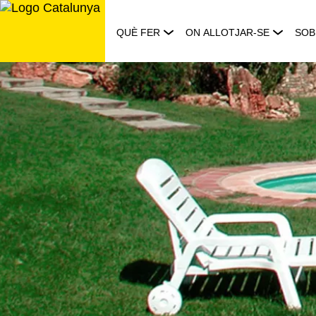
Saltar
al
QUÈ FER
ON ALLOTJAR-SE
SOB
contingut