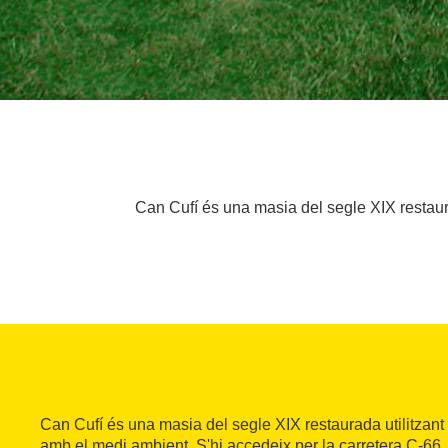
Can Cufí és una masia del segle XIX restaur
Can Cufí és una masia del segle XIX restaurada utilitzant
amb el medi ambient. S'hi accedeix per la carretera C-66