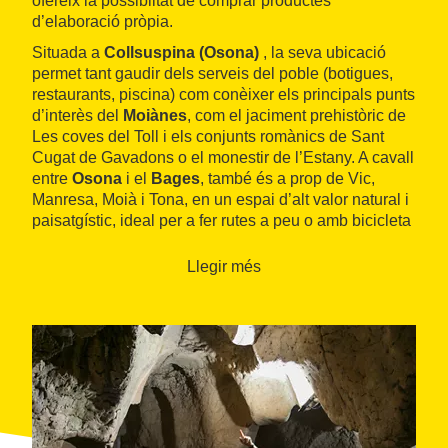
ofereix la possiblitat de comprar productes
d’elaboració pròpia.
Situada a
Collsuspina (Osona)
, la seva ubicació
permet tant gaudir dels serveis del poble (botigues,
restaurants, piscina) com conèixer els principals punts
d’interès del
Moiànes
, com el jaciment prehistòric de
Les coves del Toll i els conjunts romànics de Sant
Cugat de Gavadons o el monestir de l’Estany. A cavall
entre
Osona
i el
Bages
, també és a prop de Vic,
Manresa, Moià i Tona, en un espai d’alt valor natural i
paisatgístic, ideal per a fer rutes a peu o amb bicicleta
de muntanya.
Llegir més