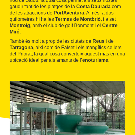
nou de Salou, la qual cosa permet als seus hostes
gaudir tant de les platges de la
Costa Daurada
com
de les atraccions de
PortAventura
. A més, a dos
quilòmetres hi ha les
Termes de Montbrió
, i a set
Montroig
, amb el club de golf Bonmont i el
Centre
Miró
.
També és molt a prop de les ciutats de
Reus
i de
Tarragona
, així com de Falset i els mangífics cellers
del Priorat, la qual cosa converteix aquest mas en una
ubicació ideal per als amants de l’
enoturisme
.