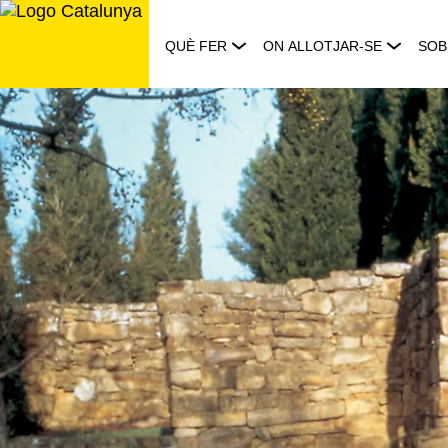
Saltar
al
QUÈ FER
ON ALLOTJAR-SE
SOB
contingut