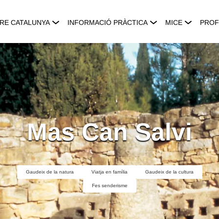
RE CATALUNYA
INFORMACIÓ PRÀCTICA
MICE
PROF
Mas Can Salvi
Gaudeix de la natura
Viatja en família
Gaudeix de la cultura
Fes senderisme