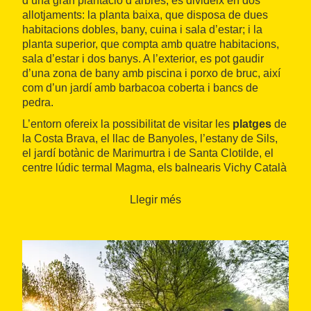
d’una gran plantació d’arbres, es divideix en dos
allotjaments: la planta baixa, que disposa de dues
habitacions dobles, bany, cuina i sala d’estar; i la
planta superior, que compta amb quatre habitacions,
sala d’estar i dos banys. A l’exterior, es pot gaudir
d’una zona de bany amb piscina i porxo de bruc, així
com d’un jardí amb barbacoa coberta i bancs de
pedra.
L’entorn ofereix la possibilitat de visitar les
platges
de
la Costa Brava, el llac de Banyoles, l’estany de Sils,
el jardí botànic de Marimurtra i de Santa Clotilde, el
centre lúdic termal Magma, els balnearis Vichy Català
i les Termes Orion. També permet realitzar nombroses
excursions
, ja sigui a peu o en bicicleta, per la ruta
Llegir més
dels grans camins d’aigua o les vies verdes. A prop hi
ha també els
pobles medievals
de Tossa de Mar,
Amer, Anglès i Breda, a més de la ciutat grecoromana
d’Empúries.