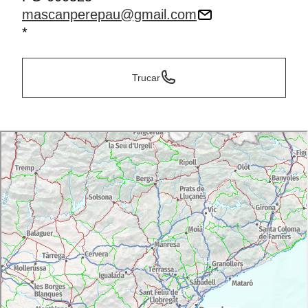
mascanperepau@gmail.com
*
Trucar