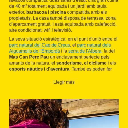
lavabos compartits, dues sales d'estar, una gran cuina
de 40 m² totalment equipada i un jardí amb taula
exterior,
barbacoa i piscina
compartida amb els
propietaris. La casa també disposa de terrassa, zona
d'aparcament gratuït, i està equipada amb calefacció,
aire condicionat, wifi i televisió.
La seva situació estratègica, en el punt d'unió entre el
parc natural del Cap de Creus
, el
parc natural dels
Aiguamolls de l'Empordà
i la
serra de l'Albera
, fa del
Mas Can Pere Pau
un enclavament perfecte pels
amants de la natura, el
senderisme, el ciclisme
i els
esports nàutics i d'aventura
. També es poden fer
rutes a cavall i gastronòmiques, practicar
golf
i fer
visites culturals al
Museu Dalí
, Castelló d'Empúries,
Llegir més
Cadaqués
i altres punts d'interès.