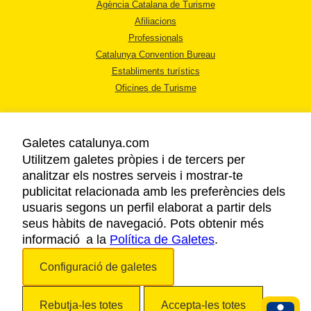
Agència Catalana de Turisme
Afiliacions
Professionals
Catalunya Convention Bureau
Establiments turístics
Oficines de Turisme
Galetes catalunya.com
Utilitzem galetes pròpies i de tercers per
analitzar els nostres serveis i mostrar-te
AVÍS LEGAL
publicitat relacionada amb les preferències dels
POLÍTICA DE PRIVACITAT
usuaris segons un perfil elaborat a partir dels
COOKIES
seus hàbits de navegació. Pots obtenir més
informació a la
Política de Galetes
ACCESSIBILITAT
.
Configuració de galetes
Copyright © 2026. Agència Catalana de Turisme. Tots els drets reservats.
Rebutja-les totes
Accepta-les totes