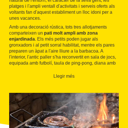
natural de l'entorn, el caràcter de la seva gent, les
platges i l'ampli ventall d'activitats i serveis oferts als
voltants fan d'aquest establiment un lloc idoni per a
unes vacances.
Amb una decoració rústica, tots tres allotjaments
comparteixen un
pati molt ampli amb zona
enjardinada
. Els més petits poden jugar als
gronxadors i al petit sorral habilitat, mentre els pares
preparen un àpat a l'aire lliure a la barbacoa. A
l'interior, l'antic paller s'ha reconvertit en sala de jocs,
equipada amb futbolí, taula de ping-pong, diana amb
dards, cistella i pilota de bàsquet i xarxa amb raquetes
de bàdminton.
Llegir més