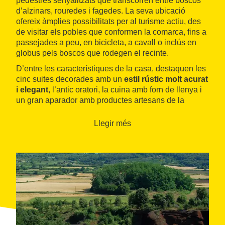
pedestres senyalitzats que transcorren entre boscos
d’alzinars, rouredes i fagedes. La seva ubicació
ofereix àmplies possibilitats per al turisme actiu, des
de visitar els pobles que conformen la comarca, fins a
passejades a peu, en bicicleta, a cavall o inclús en
globus pels boscos que rodegen el recinte.
D’entre les característiques de la casa, destaquen les
cinc suites decorades amb un
estil rústic molt acurat
i elegant
, l’antic oratori, la cuina amb forn de llenya i
un gran aparador amb productes artesans de la
comarca. També disposa d’una petita biblioteca, un
menjador amb una llar de foc, una sala de jocs, un
Llegir més
bufet amb bar perquè els hostes es serveixin, i una
piscina des d’on contemplar el paisatge.