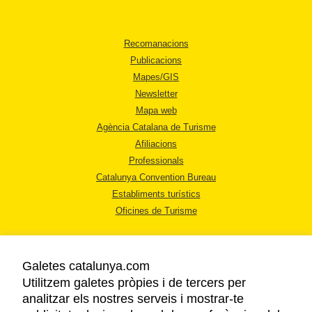
Recomanacions
Publicacions
Mapes/GIS
Newsletter
Mapa web
Agència Catalana de Turisme
Afiliacions
Professionals
Catalunya Convention Bureau
Establiments turístics
Oficines de Turisme
Galetes catalunya.com
Utilitzem galetes pròpies i de tercers per
analitzar els nostres serveis i mostrar-te
AVÍS LEGAL