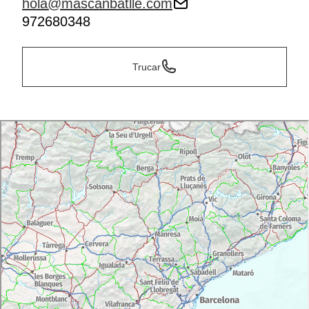
hola@mascanbatlle.com
972680348
Trucar