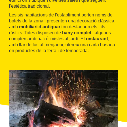
edifici on s'ubiquen diverses sales i que segueix
l'estètica tradicional.
Les sis habitacions de l'establiment porten noms de
bolets de la zona i presenten una decoració clàssica,
amb
mobiliari d'antiquari
on destaquen els llits
rústics. Totes disposen de
bany complet
i algunes
compten amb balcó i vistes al jardí. El
restaurant
,
amb llar de foc al menjador, ofereix una carta basada
en productes de la terra i de temporada.