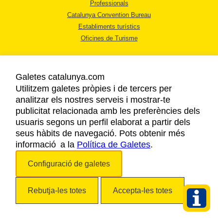
Professionals
Catalunya Convention Bureau
Establiments turístics
Oficines de Turisme
Galetes catalunya.com
Utilitzem galetes pròpies i de tercers per
analitzar els nostres serveis i mostrar-te
AVÍS LEGAL
publicitat relacionada amb les preferències dels
POLÍTICA DE PRIVACITAT
usuaris segons un perfil elaborat a partir dels
COOKIES
seus hàbits de navegació. Pots obtenir més
informació a la
Política de Galetes
ACCESSIBILITAT
.
Configuració de galetes
Copyright © 2026. Agència Catalana de Turisme. Tots els drets reservats.
Rebutja-les totes
Accepta-les totes