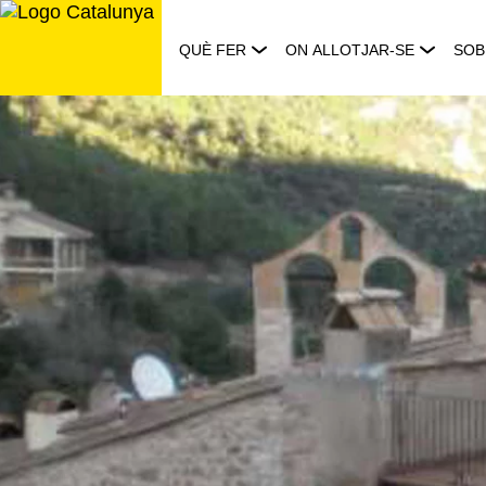
Saltar
al
QUÈ FER
ON ALLOTJAR-SE
SOB
contingut