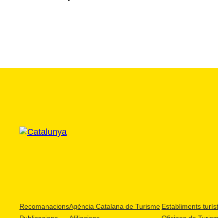
Recomanacions
Agència Catalana de Turisme
Establiments turíst