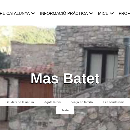
RE CATALUNYA
INFORMACIÓ PRÀCTICA
MICE
PROF
Mas Batet
Gaudeix de la natura
Agafa la bici
Viatja en família
Fes senderisme
Tasta