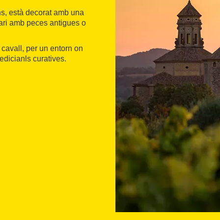
ons, està decorat amb una
iari amb peces antigues o
a cavall, per un entorn on
edicianls curatives.