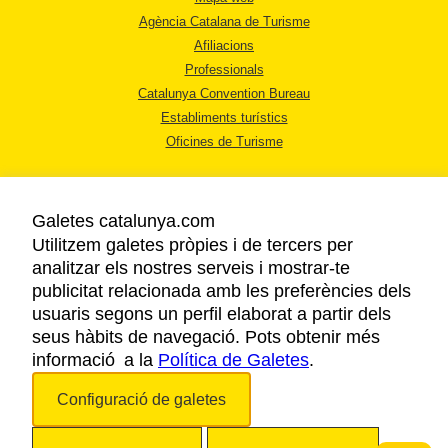
Agència Catalana de Turisme
Afiliacions
Professionals
Catalunya Convention Bureau
Establiments turístics
Oficines de Turisme
Galetes catalunya.com
Utilitzem galetes pròpies i de tercers per
analitzar els nostres serveis i mostrar-te
AVÍS LEGAL
publicitat relacionada amb les preferències dels
POLÍTICA DE PRIVACITAT
usuaris segons un perfil elaborat a partir dels
COOKIES
seus hàbits de navegació. Pots obtenir més
informació a la
Política de Galetes
ACCESSIBILITAT
.
Configuració de galetes
Copyright © 2026. Agència Catalana de Turisme. Tots els drets reservats.