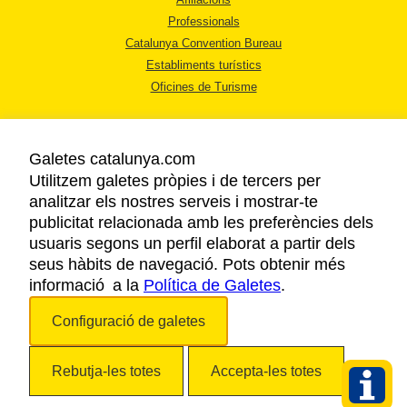
Professionals
Catalunya Convention Bureau
Establiments turístics
Oficines de Turisme
Galetes catalunya.com
Utilitzem galetes pròpies i de tercers per
analitzar els nostres serveis i mostrar-te
AVÍS LEGAL
publicitat relacionada amb les preferències dels
POLÍTICA DE PRIVACITAT
usuaris segons un perfil elaborat a partir dels
COOKIES
seus hàbits de navegació. Pots obtenir més
informació a la
Política de Galetes
ACCESSIBILITAT
.
Configuració de galetes
Copyright © 2026. Agència Catalana de Turisme. Tots els drets reservats.
Rebutja-les totes
Accepta-les totes