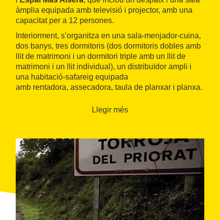
àmplia equipada amb televisió i projector, amb una
capacitat per a 12 persones.
Interiorment, s’organitza en una sala-menjador-cuina,
dos banys, tres dormitoris (dos dormitoris dobles amb
llit de matrimoni i un dormitori triple amb un llit de
matrimoni i un llit individual), un distribuïdor ampli i
una habitació-safareig equipada
amb rentadora, assecadora, taula de planxar i planxa.
És un edifici sostenible: l’energia prové de fonts
renovables com és la fotovoltaica i la utilització de
Llegir més
l’aerotèrmia.