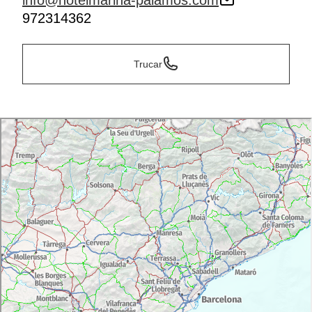
info@hotelmarina-palamos.com
972314362
Trucar