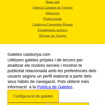
Mapa web
Agència Catalana de Turisme
Afiliacions
Professionals
Catalunya Convention Bureau
Establiments turístics
Oficines de Turisme
Galetes catalunya.com
Utilitzem galetes pròpies i de tercers per
analitzar els nostres serveis i mostrar-te
AVÍS LEGAL
publicitat relacionada amb les preferències dels
POLÍTICA DE PRIVACITAT
usuaris segons un perfil elaborat a partir dels
COOKIES
seus hàbits de navegació. Pots obtenir més
informació a la
Política de Galetes
ACCESSIBILITAT
.
Configuració de galetes
Copyright © 2026. Agència Catalana de Turisme. Tots els drets reservats.