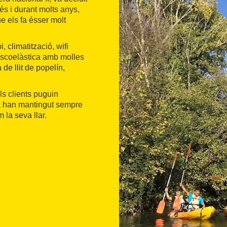
s i durant molts anys,
e els fa ésser molt
 climatització, wifi
viscoelàstica amb molles
de llit de popelín,
ls clients puguin
a han mantingut sempre
 la seva llar.