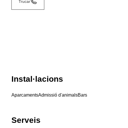
Trucar
Instal·lacions
Aparcaments
Admissió d'animals
Bars
Serveis