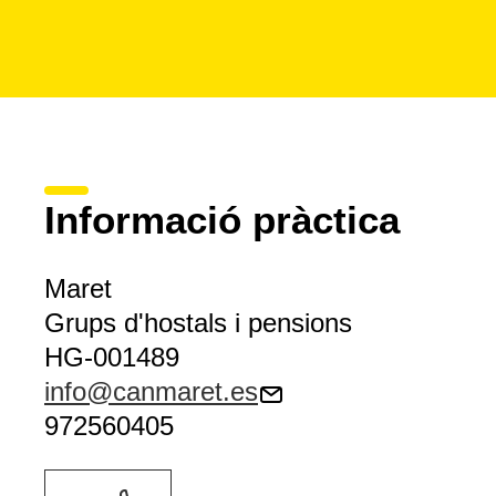
Informació pràctica
Maret
Grups d'hostals i pensions
HG-001489
info@canmaret.es
972560405