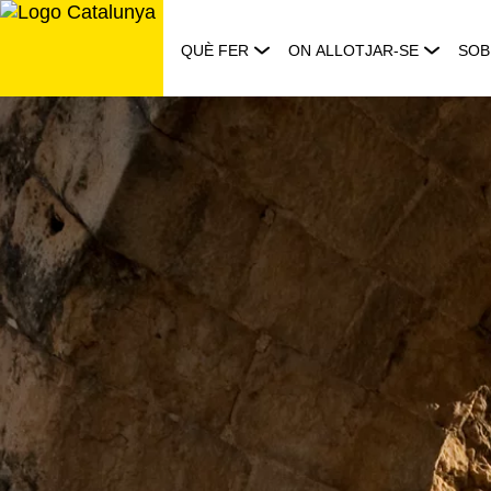
Saltar
al
QUÈ FER
ON ALLOTJAR-SE
SOB
contingut