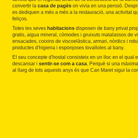
convertir la
casa de pagès
on vivia en una pensió. Despré
es dediquen a més a més a la restauració, una activitat qu
feliços.
Totes les seves
habitacions
disposen de bany privat propi,
gratis, aigua mineral, còmodes i gruixuts matalassos de 
ensacades, coixins de viscoelàstica, armari, nòrdics i roba 
productes d'higiena i esponjoses tovalloles al bany.
El seu concepte d'hostal consisteix en un lloc en el qual e
descansar i
sentir-se com a casa
. Perquè si una màxim
al llarg de tots aquests anys és que Can Maret sigui la com