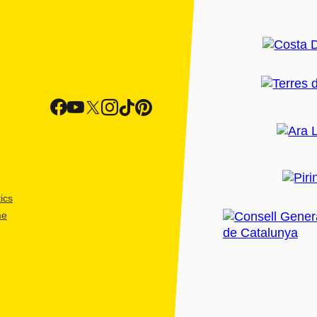
ics
me