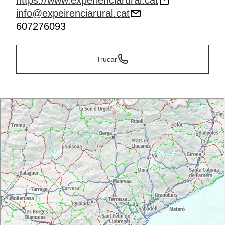
https://www.experienciarural.cat
info@expeirenciarural.cat
607276093
Trucar