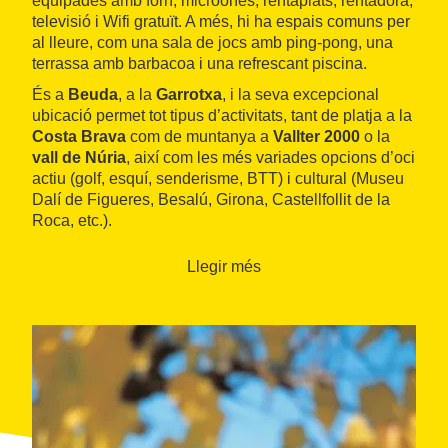
equipades amb forn, microones, rentaplats, rentadora,
televisió i Wifi gratuït. A més, hi ha espais comuns per
al lleure, com una sala de jocs amb ping-pong, una
terrassa amb barbacoa i una refrescant piscina.
És a
Beuda
, a la
Garrotxa
, i la seva excepcional
ubicació permet tot tipus d’activitats, tant de platja a la
Costa Brava
com de muntanya a
Vallter 2000
o la
vall de Núria
, així com les més variades opcions d’oci
actiu (golf, esquí, senderisme, BTT) i cultural (Museu
Dalí de Figueres, Besalú, Girona, Castellfollit de la
Roca, etc.).
Llegir més