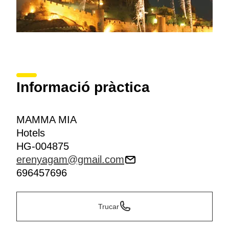
Informació pràctica
MAMMA MIA
Hotels
HG-004875
erenyagam@gmail.com
696457696
Trucar