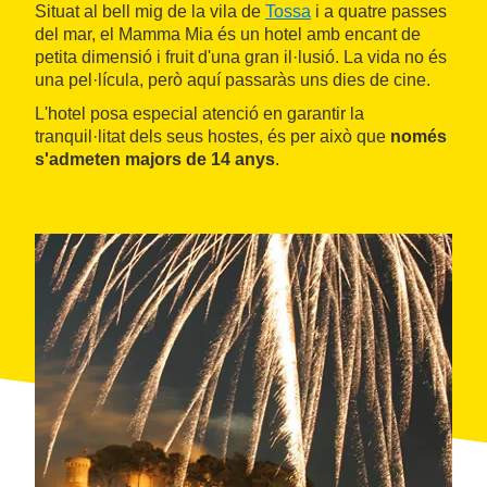
Situat al bell mig de la vila de
Tossa
i a quatre passes
del mar, el Mamma Mia és un hotel amb encant de
petita dimensió i fruit d'una gran il·lusió. La vida no és
una pel·lícula, però aquí passaràs uns dies de cine.
L'hotel posa especial atenció en garantir la
tranquil·litat dels seus hostes, és per això que
només
s'admeten majors de 14 anys
.