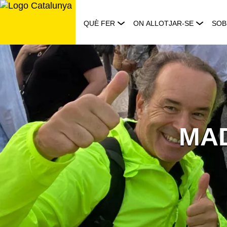
Saltar
al
QUÈ FER
ON ALLOTJAR-SE
SOB
contingut
MA