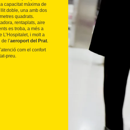
na capacitat màxima de
 llit doble, una amb dos
8 metres quadrats.
adora, rentaplats, aire
nts es troba, a més a
e L’Hospitalet, i molt a
i de l’
aeroport del Prat
.
’atenció com el confort
itat-preu.