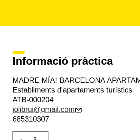
Informació pràctica
MADRE MÍA! BARCELONA APARTA
Establiments d'apartaments turístics
ATB-000204
jolibrui@gmail.com
685310307