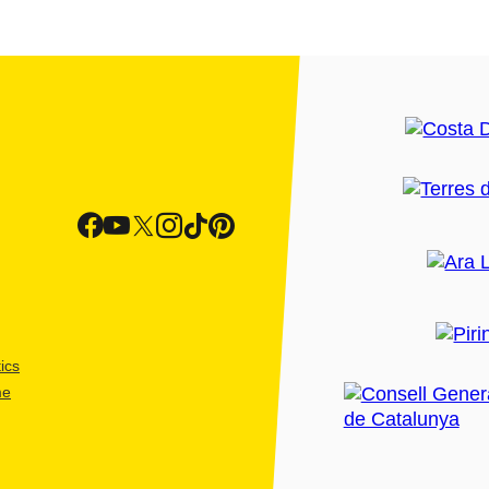
ics
me