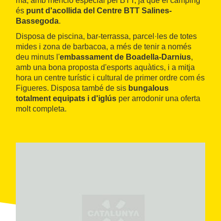
mà, amb menció especial pel BTT, ja que el càmping
és
punt d'acollida del Centre BTT Salines-
Bassegoda
.
Disposa de piscina, bar-terrassa, parcel·les de totes
mides i zona de barbacoa, a més de tenir a només
deu minuts l'
embassament de Boadella-Darnius
,
amb una bona proposta d'esports aquàtics, i a mitja
hora un centre turístic i cultural de primer ordre com és
Figueres. Disposa també de sis
bungalous
totalment equipats i d'iglús
per arrodonir una oferta
molt completa.