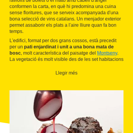
raviolis de bolets o el mató amb cabell d'àngel
conformen la carta, en què hi predomina una cuina
sense floritures, que se serveix acompanyada d'una
bona selecció de vins catalans. Un menjador exterior
permet assaborir els plats a l'aire lliure quan fa bon
temps.
L'edifici, format per dos grans cossos, està precedit
per un
pati enjardinat i unit a una bona mata de
bosc
, molt característica del paisatge del
Montseny
.
La vegetació és molt visible des de les set habitacions
d'aquest establiment, pintades amb colors molt
actuals: blau, verd herba, terra... i en alguns casos
Llegir més
presidides per grans llits amb dosser. Totes compten
amb bany i televisor. L'hostal ofereix el recer d'una
sala d'estar per passar una estona de conversa i
preparar alguna excursió per la zona, com les que
travessen el parc natural del Montseny, declarat
Reserva de la Biosfera per la UNESCO, o les que
arriben a les vives aigües del riu Tordera.