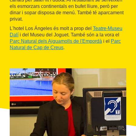
els esmorzars continentals en bufet lliure, però per
dinar i sopar disposa de menú. També té aparcament
privat.
L'hotel Los Ángeles és molt a prop del
Teatre-Museu
Dalí
i del Museu del Joguet. També són a la vora el
Parc Natural dels Aiguamolls de l'Empordà
i el
Parc
Natural de Cap de Creus
.