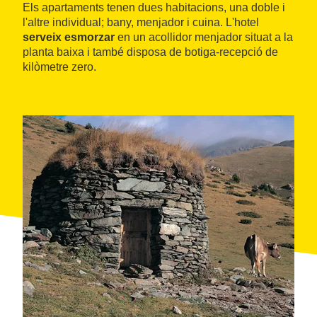
Els apartaments tenen dues habitacions, una doble i
l'altre individual; bany, menjador i cuina. L'hotel
serveix esmorzar
en un acollidor menjador situat a la
planta baixa i també disposa de botiga-recepció de
kilòmetre zero.