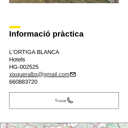
Informació pràctica
L'ORTIGA BLANCA
Hotels
HG-002525
xixqueralbs@gmail.com
660883720
Trucar