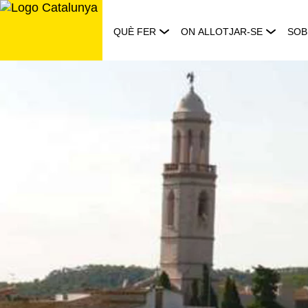
Saltar
al
QUÈ FER
ON ALLOTJAR-SE
SOB
contingut