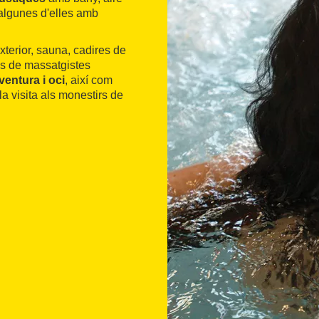
 algunes d'elles amb
exterior, sauna, cadires de
is de massatgistes
ventura i oci
, així com
a la visita als monestirs de