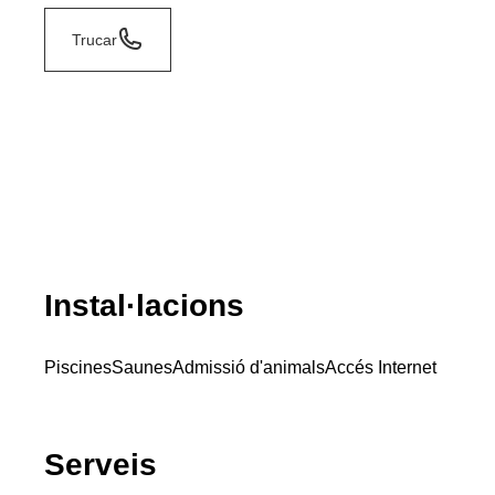
Trucar
Instal·lacions
Piscines
Saunes
Admissió d'animals
Accés Internet
Serveis