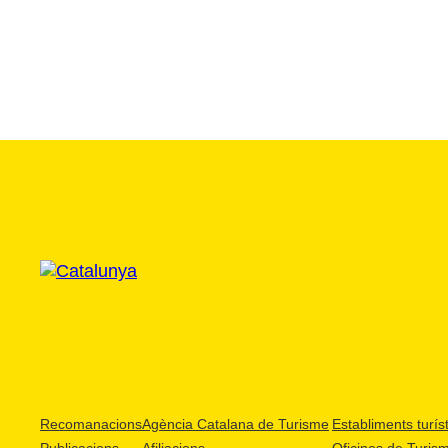
Recomanacions
Agència Catalana de Turisme
Establiments turíst