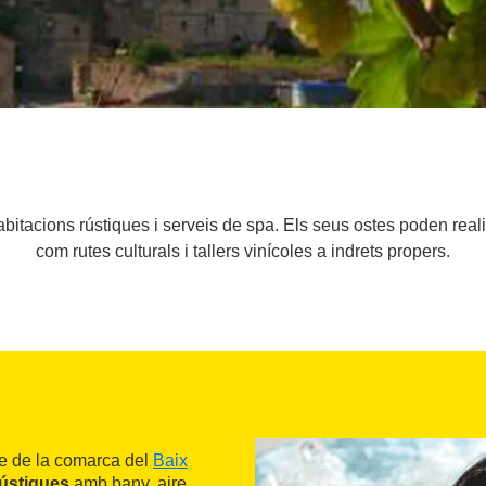
abitacions rústiques i serveis de spa. Els seus ostes poden realit
com rutes culturals i tallers vinícoles a indrets propers.
ble de la comarca del
Baix
rústiques
amb bany, aire