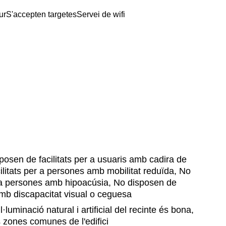
ur
S'accepten targetes
Servei de wifi
osen de facilitats per a usuaris amb cadira de
ilitats per a persones amb mobilitat reduïda, No
r a persones amb hipoacúsia, No disposen de
amb discapacitat visual o ceguesa
l·luminació natural i artificial del recinte és bona,
 zones comunes de l'edifici