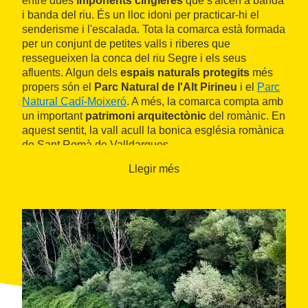
entre dues
imponents cingleres
que s'alcen a banda
i banda del riu. És un lloc idoni per practicar-hi el
senderisme i l'escalada. Tota la comarca està formada
per un conjunt de petites valls i riberes que
ressegueixen la conca del riu Segre i els seus
afluents. Algun dels
espais naturals protegits
més
propers són el
Parc Natural de l'Alt Pirineu
i el
Parc
Natural Cadí-Moixeró
. A més, la comarca compta amb
un important
patrimoni arquitectònic
del romànic. En
aquest sentit, la vall acull la bonica església romànica
de Sant Romà de Valldarques.
Llegir més