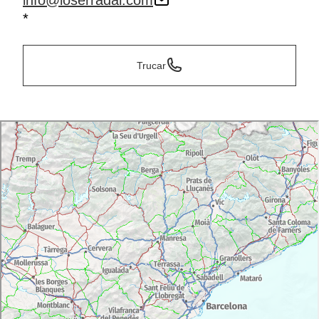
info@loserradal.com
*
Trucar