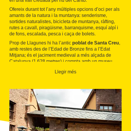
en una vall creuada pel riu del Cantó.
Ofereix durant tot l’any múltiples opcions d’oci per als
amants de la natura i la muntanya: senderisme,
sortides naturalistes, bicicleta de muntanya, ràfting,
rutes a cavall, piragüisme, barranquisme, esquí alpí i
de fons, escalada, pesca i caça de bolets.
Prop de Llagunes hi ha l’antic
poblat de Santa Creu
,
amb restes des de l’Edad de Bronze fins a l’Edat
Mitjana; és el jaciment medieval a més alçada de
Catalunya (1.628 metres) i compta amb un museu.
Llegir més