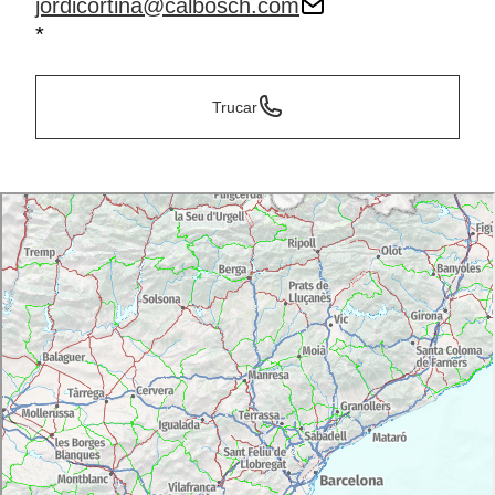
jordicortina@calbosch.com
*
Trucar