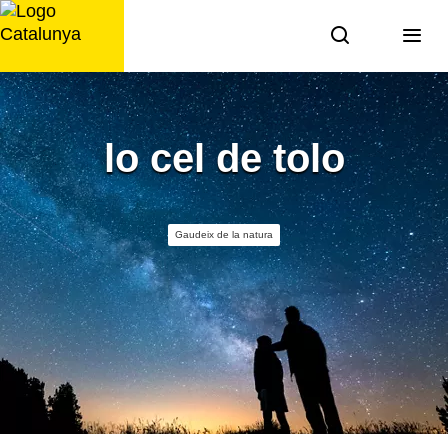
Saltar
al
contingut
lo cel de tolo
Gaudeix de la natura