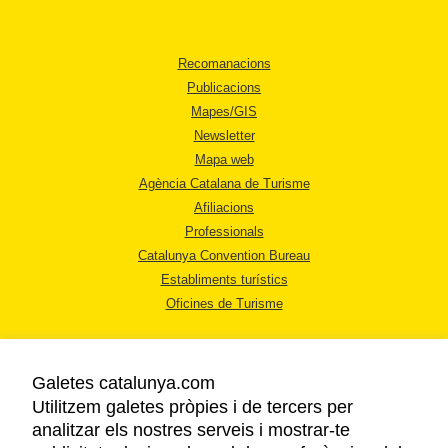
Recomanacions
Publicacions
Mapes/GIS
Newsletter
Mapa web
Agència Catalana de Turisme
Afiliacions
Professionals
Catalunya Convention Bureau
Establiments turístics
Oficines de Turisme
Galetes catalunya.com
Utilitzem galetes pròpies i de tercers per
analitzar els nostres serveis i mostrar-te
AVÍS LEGAL