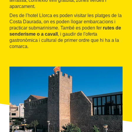
terrassa, connexió Wifi gratuïta, zones verdes i
aparcament.
Des de l'hotel Llorca es poden visitar les platges de la
Costa Daurada, on es poden llogar embarcacions i
practicar submarinisme. També es poden fer
rutes de
senderisme o a cavall
, i gaudir de l'oferta
gastronòmica i cultural de primer ordre que hi ha a la
comarca.