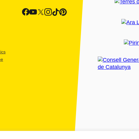
ics
me