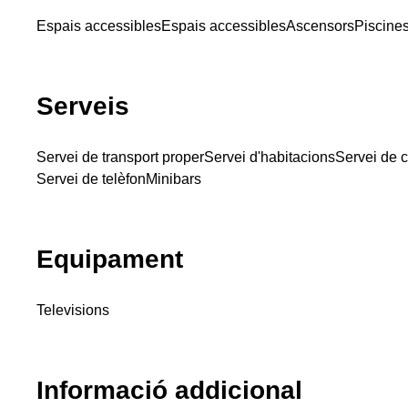
Espais accessibles
Espais accessibles
Ascensors
Piscine
Serveis
Servei de transport proper
Servei d'habitacions
Servei de c
Servei de telèfon
Minibars
Equipament
Televisions
Informació addicional