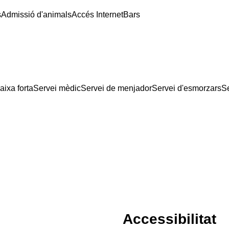
s
Admissió d'animals
Accés Internet
Bars
aixa forta
Servei mèdic
Servei de menjador
Servei d'esmorzars
S
Accessibilitat