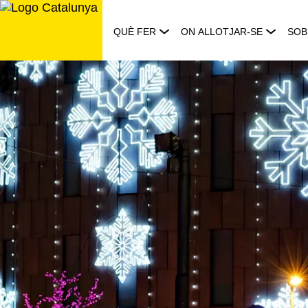
Saltar
al
QUÈ FER
ON ALLOTJAR-SE
SOB
contingut