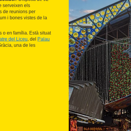
e serveixen els
s de reunions per
um i bones vistes de la
 o en família. Està situat
tre del Liceu
, del
Palau
Gràcia, una de les