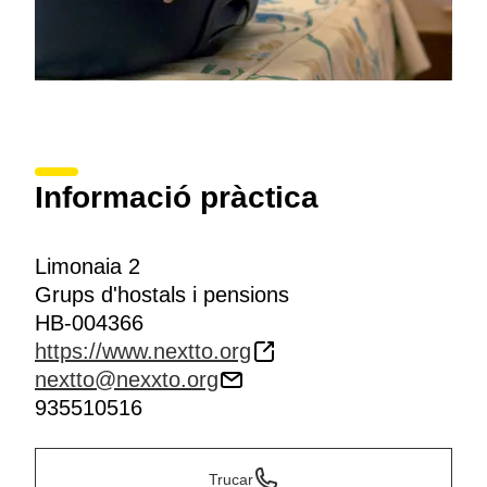
Informació pràctica
Limonaia 2
Grups d'hostals i pensions
HB-004366
https://www.nextto.org
nextto@nexxto.org
935510516
Trucar