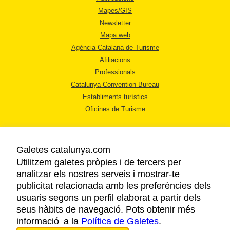
Mapes/GIS
Newsletter
Mapa web
Agència Catalana de Turisme
Afiliacions
Professionals
Catalunya Convention Bureau
Establiments turístics
Oficines de Turisme
Galetes catalunya.com
Utilitzem galetes pròpies i de tercers per
analitzar els nostres serveis i mostrar-te
AVÍS LEGAL
publicitat relacionada amb les preferències dels
POLÍTICA DE PRIVACITAT
usuaris segons un perfil elaborat a partir dels
COOKIES
seus hàbits de navegació. Pots obtenir més
informació a la
Política de Galetes
ACCESSIBILITAT
.