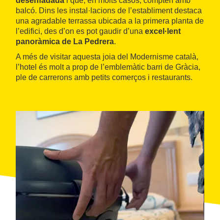
desenfadada
i que, en molts casos, compten amb
balcó. Dins les instal·lacions de l’establiment destaca
una agradable terrassa ubicada a la primera planta de
l’edifici, des d’on es pot gaudir d’una
excel·lent
panoràmica de La Pedrera
.
A més de visitar aquesta joia del Modernisme català,
l’hotel és molt a prop de l’emblemàtic barri de Gràcia,
ple de carrerons amb petits comerços i restaurants.