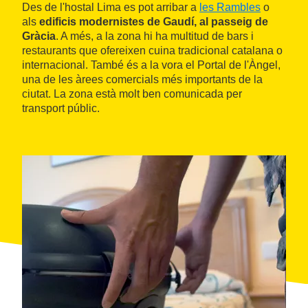
Des de l'hostal Lima es pot arribar a
les Rambles
o
als
edificis modernistes de Gaudí, al passeig de
Gràcia
. A més, a la zona hi ha multitud de bars i
restaurants que ofereixen cuina tradicional catalana o
internacional. També és a la vora el Portal de l'Àngel,
una de les àrees comercials més importants de la
ciutat. La zona està molt ben comunicada per
transport públic.