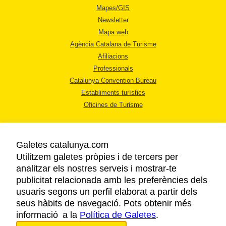
Mapes/GIS
Newsletter
Mapa web
Agència Catalana de Turisme
Afiliacions
Professionals
Catalunya Convention Bureau
Establiments turístics
Oficines de Turisme
Galetes catalunya.com
Utilitzem galetes pròpies i de tercers per
analitzar els nostres serveis i mostrar-te
AVÍS LEGAL
publicitat relacionada amb les preferències dels
POLÍTICA DE PRIVACITAT
usuaris segons un perfil elaborat a partir dels
COOKIES
seus hàbits de navegació. Pots obtenir més
informació a la
Política de Galetes
ACCESSIBILITAT
.