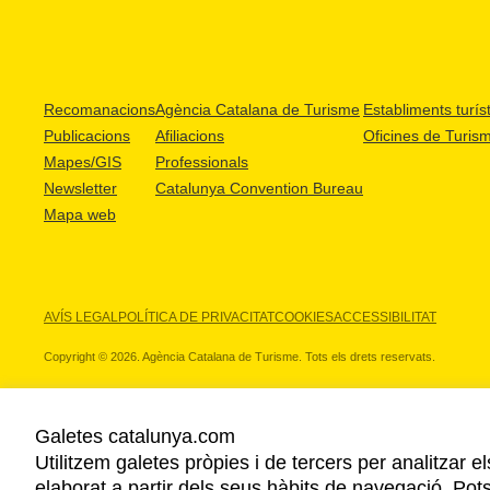
Recomanacions
Agència Catalana de Turisme
Establiments turíst
Publicacions
Afiliacions
Oficines de Turis
Mapes/GIS
Professionals
Newsletter
Catalunya Convention Bureau
Mapa web
AVÍS LEGAL
POLÍTICA DE PRIVACITAT
COOKIES
ACCESSIBILITAT
Copyright © 2026. Agència Catalana de Turisme. Tots els drets reservats.
Galetes catalunya.com
Utilitzem galetes pròpies i de tercers per analitzar e
ELS NOSTRES PARTNERS
elaborat a partir dels seus hàbits de navegació. Pot