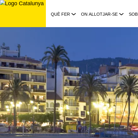
Saltar
al
QUÈ FER
ON ALLOTJAR-SE
SOB
contingut