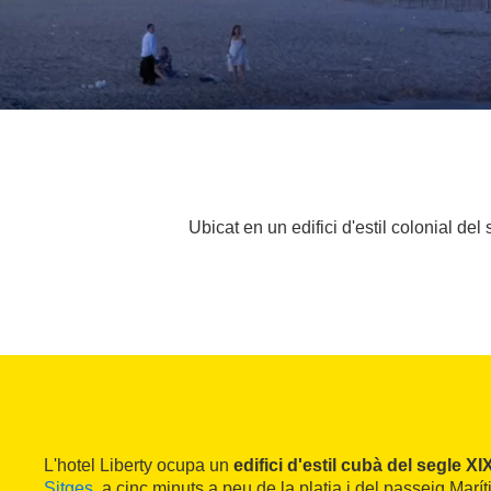
Ubicat en un edifici d'estil colonial del
L'hotel Liberty ocupa un
edifici d'estil cubà del segle XI
Sitges
, a cinc minuts a peu de la platja i del passeig Marít