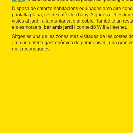
Disposa de catorze habitacions equipades amb aire condic
pantalla plana, set de cafè i te i bany. Algunes d'elles ten
vistes al jardí, a la muntanya o al poble. També té un res
els esmorzars,
bar amb jardí
i connexió Wifi a Internet.
Sitges és una de les zones més visitades de les costes d
amb una oferta gastronòmica de primer nivell, una gran zo
molt reconegudes.