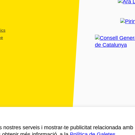
ics
me
ls nostres serveis i mostrar-te publicitat relacionada amb
s obtenir més informació a la
Política de Galetes
.