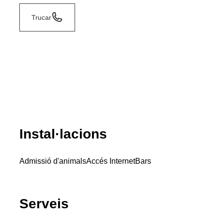
Trucar
Instal·lacions
Admissió d'animals
Accés Internet
Bars
Serveis