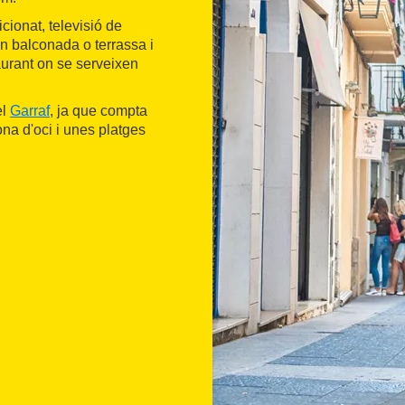
ionat, televisió de
en balconada o terrassa i
taurant on se serveixen
el
Garraf
, ja que compta
na d'oci i unes platges