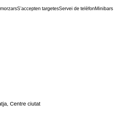
smorzars
S'accepten targetes
Servei de telèfon
Minibars
tja, Centre ciutat