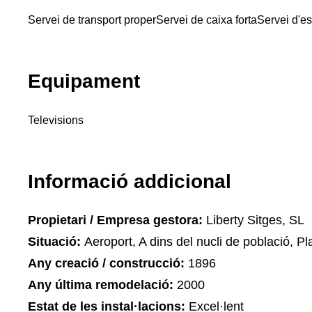
Servei de transport proper
Servei de caixa forta
Servei d'e
Equipament
Televisions
Informació addicional
Propietari / Empresa gestora:
Liberty Sitges, SL
Situació:
Aeroport, A dins del nucli de població, Pla
Any creació / construcció:
1896
Any última remodelació:
2000
Estat de les instal·lacions:
Excel·lent