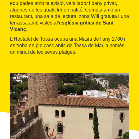
equipades amb televisió, ventilador i bany privat,
algunes de les quals tenen balcó. Compta amb un
restaurant, una sala de lectura, zona Wifi gratuïta i una
terrassa amb vistes a
l'església gòtica de Sant
Vicenç
.
L'Hostalet de Tossa ocupa una Masia de l'any 1780 i
es troba en ple casc antic de Tossa de Mar, a només
un minut de les seves platges.